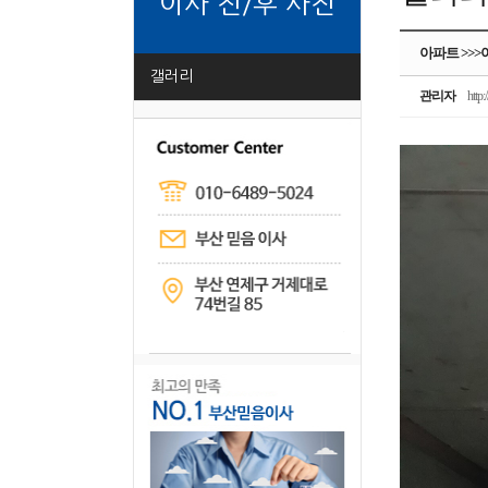
이사 전/후 사진
아파트 >>
갤러리
관리자
http:/