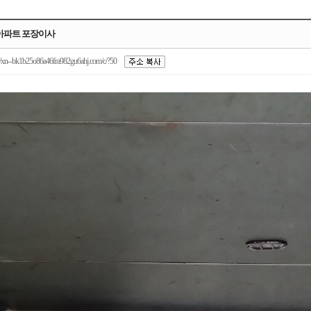
>아파트 포장이사
/xn--bk1b25o86a46fra982gu6ahj.com/c/?50