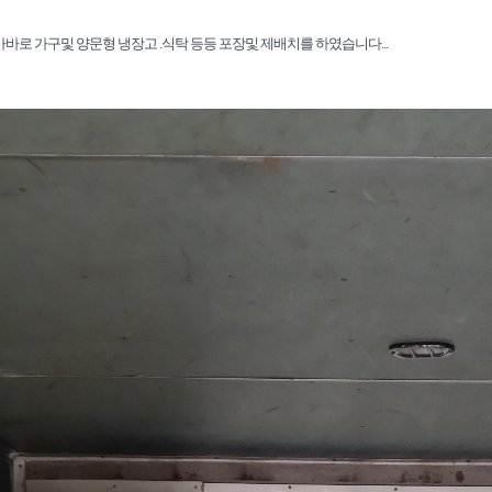
바로 가구및 양문형 냉장고 .식탁 등등 포장및 제배치를 하였습니다...