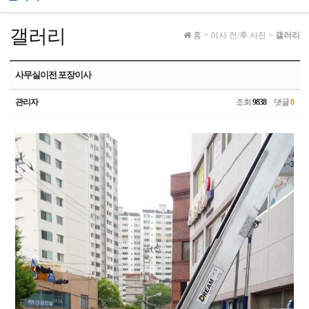
갤러리
홈
>
이사 전/후 사진
>
갤러리
사무실이전 포장이사
관리자
조회
9838
댓글
0