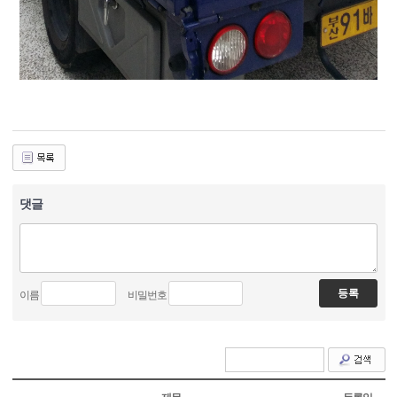
댓글
이름
비밀번호