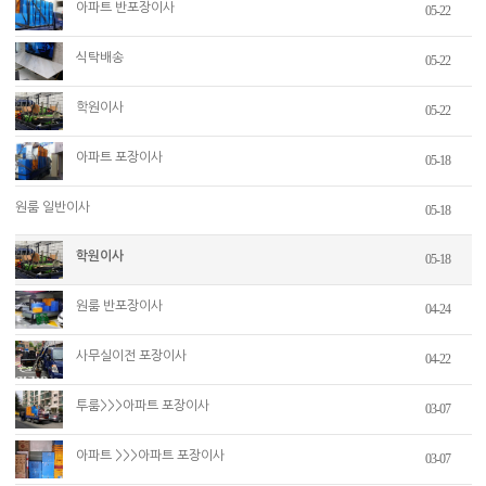
아파트 반포장이사
05-22
식탁배송
05-22
학원이사
05-22
아파트 포장이사
05-18
원룸 일반이사
05-18
학원이사
05-18
원룸 반포장이사
04-24
사무실이전 포장이사
04-22
투룸>>>아파트 포장이사
03-07
아파트 >>>아파트 포장이사
03-07