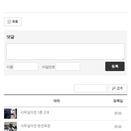
댓글
이름
비밀번호
제목
등록일
사무실이전 1톤 2대
07-01
사무실이전 완전포장
07-01