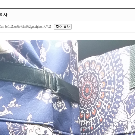
장이사
/xn--bk1b25o86a46fra982gu6ahj.com/c/?62