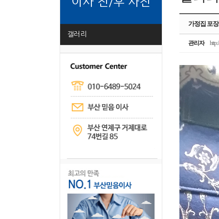
이사 전/후 사진
가정집 포
갤러리
관리자
http:/