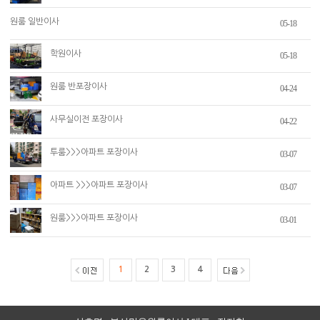
원룸 일반이사
05-18
학원이사
05-18
원룸 반포장이사
04-24
사무실이전 포장이사
04-22
투룸>>>아파트 포장이사
03-07
아파트 >>>아파트 포장이사
03-07
원룸>>>아파트 포장이사
03-01
1
2
3
4