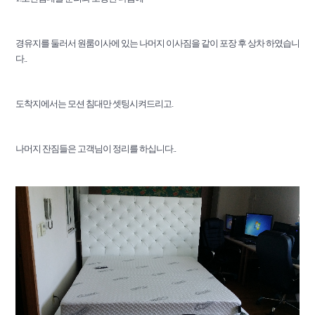
경유지를 둘러서 원룸이사에 있는 나머지 이사짐을 같이 포장 후 상차 하였습니
다..
도착지에서는 모션 침대만 셋팅시켜드리고.
나머지 잔짐들은 고객님이 정리를 하십니다..